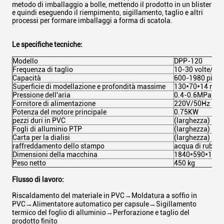
metodo di imballaggio a bolle, mettendo il prodotto in un blister
e quindi eseguendo il riempimento, sigillamento, taglio e altri
processi per formare imballaggi a forma di scatola.
Le specifiche tecniche:
Modello
DPP-120
Frequenza di taglio
10-30 volte/mi
Capacità
600-1980 piast
Superficie di modellazione e profondità massime
130*70*14 mm
Pressione dell'aria
0.4-0.6MPa
Fornitore di alimentazione
220V/50Hz 2,4
Potenza del motore principale
0.75KW
pezzi duri in PVC
(larghezza) 140
Fogli di alluminio PTP
(larghezza) 140
Carta per la dialisi
(larghezza) 14
raffreddamento dello stampo
acqua di rubinet
Dimensioni della macchina
1840*590*110
Peso netto
450 kg
Flusso di lavoro:
Riscaldamento del materiale in PVC→Moldatura a soffio in
PVC→Alimentatore automatico per capsule→Sigillamento
termico del foglio di alluminio→Perforazione e taglio del
prodotto finito