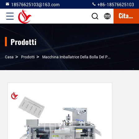
18576625103@163.com
+86-18576625103
Citazione
Prodotti
>
>
>
Casa
Prodotti
Macchina Imballatrice Della Bolla Del PVC Di Alluminio