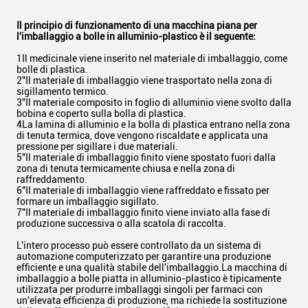
Il principio di funzionamento di una macchina piana per
l'imballaggio a bolle in alluminio-plastico è il seguente:
1Il medicinale viene inserito nel materiale di imballaggio, come
bolle di plastica.
2"Il materiale di imballaggio viene trasportato nella zona di
sigillamento termico.
3"Il materiale composito in foglio di alluminio viene svolto dalla
bobina e coperto sulla bolla di plastica.
4La lamina di alluminio e la bolla di plastica entrano nella zona
di tenuta termica, dove vengono riscaldate e applicata una
pressione per sigillare i due materiali.
5"Il materiale di imballaggio finito viene spostato fuori dalla
zona di tenuta termicamente chiusa e nella zona di
raffreddamento.
6"Il materiale di imballaggio viene raffreddato e fissato per
formare un imballaggio sigillato.
7"Il materiale di imballaggio finito viene inviato alla fase di
produzione successiva o alla scatola di raccolta.
L'intero processo può essere controllato da un sistema di
automazione computerizzato per garantire una produzione
efficiente e una qualità stabile dell'imballaggio.La macchina di
imballaggio a bolle piatta in alluminio-plastico è tipicamente
utilizzata per produrre imballaggi singoli per farmaci con
un'elevata efficienza di produzione, ma richiede la sostituzione