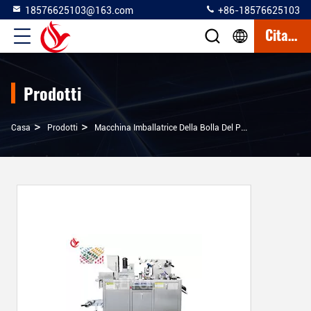
18576625103@163.com
+86-18576625103
Citazione
Prodotti
>
>
>
Casa
Prodotti
Macchina Imballatrice Della Bolla Del PVC Di Alluminio