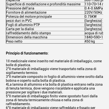
Capacità
600-1980 piast
Superficie di modellazione e profondità massime
110*70*14 mm
Pressione dell'aria
0.4-0.6MPa
Fornitore di alimentazione
220V/50Hz 2,4
Potenza del motore principale
0.75KW
pezzi duri in PVC
(larghezza) 120
Fogli di alluminio PTP
(larghezza) 120
Carta per la dialisi
(larghezza) 12
raffreddamento dello stampo
acqua di rubinet
Dimensioni della macchina
1840*590*110
Peso netto
450 kg
Principio di funzionamento:
1Il medicinale viene inserito nel materiale di imballaggio, come
bolle di plastica.
2"Il materiale di imballaggio viene trasportato nella zona di
sigillamento termico.
3"Il materiale composito in foglio di alluminio viene svolto dalla
bobina e coperto sulla bolla di plastica.
4La lamina di alluminio e la bolla di plastica entrano nella zona
di tenuta termica, dove vengono riscaldate e applicata una
pressione per sigillare i due materiali.
5"Il materiale di imballaggio finito viene spostato fuori dalla
zona di tenuta termicamente chiusa e nella zona di
raffreddamento.
6"Il materiale di imballaggio viene raffreddato e fissato per