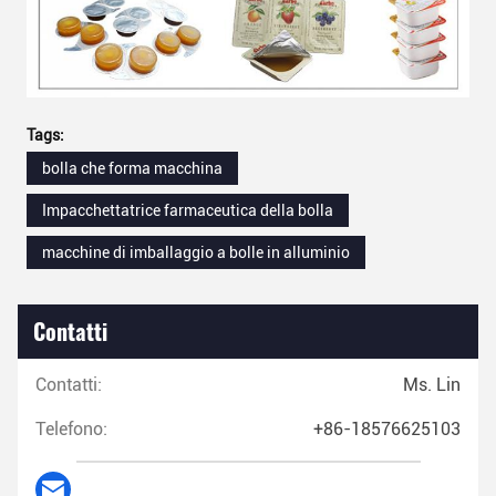
Tags:
bolla che forma macchina
Impacchettatrice farmaceutica della bolla
macchine di imballaggio a bolle in alluminio
Contatti
Contatti:
Ms. Lin
Telefono:
+86-18576625103