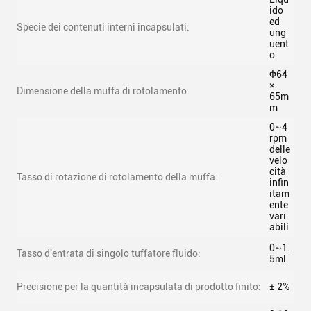
ido
ed
Specie dei contenuti interni incapsulati:
ung
uent
o
Φ64
×
Dimensione della muffa di rotolamento:
65m
m
0~4
rpm
delle
velo
cità
Tasso di rotazione di rotolamento della muffa:
infin
itam
ente
vari
abili
0~1.
Tasso d'entrata di singolo tuffatore fluido:
5ml
Precisione per la quantità incapsulata di prodotto finito:
± 2%