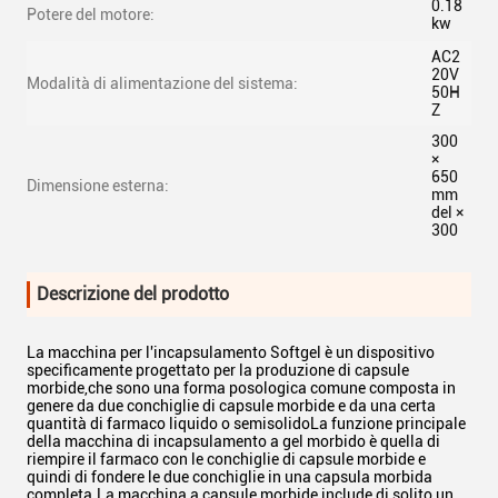
0.18
Potere del motore:
kw
AC2
20V
Modalità di alimentazione del sistema:
50H
Z
300
×
650
Dimensione esterna:
mm
del ×
300
Descrizione del prodotto
La macchina per l'incapsulamento Softgel è un dispositivo
specificamente progettato per la produzione di capsule
morbide,che sono una forma posologica comune composta in
genere da due conchiglie di capsule morbide e da una certa
quantità di farmaco liquido o semisolidoLa funzione principale
della macchina di incapsulamento a gel morbido è quella di
riempire il farmaco con le conchiglie di capsule morbide e
quindi di fondere le due conchiglie in una capsula morbida
completa.La macchina a capsule morbide include di solito un