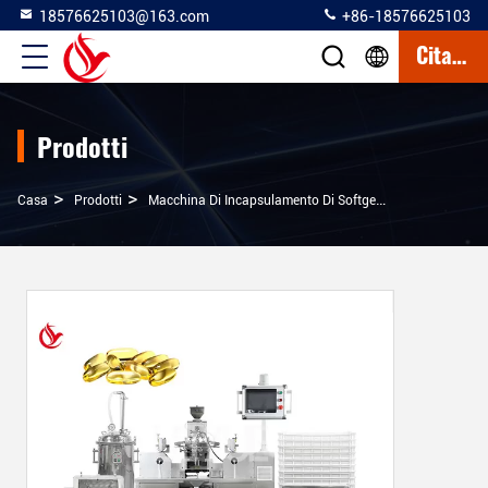
18576625103@163.com
+86-18576625103
Citazione
Prodotti
>
>
>
Casa
Prodotti
Macchina Di Incapsulamento Di Softgel
Macchina Di I