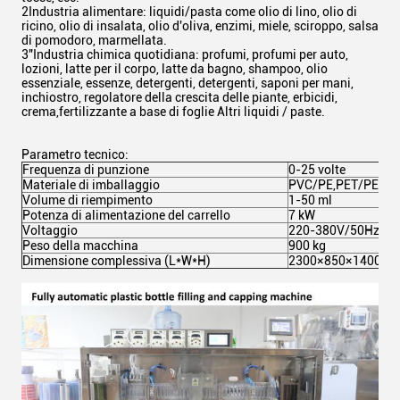
2Industria alimentare: liquidi/pasta come olio di lino, olio di
ricino, olio di insalata, olio d'oliva, enzimi, miele, sciroppo, salsa
di pomodoro, marmellata.
3"Industria chimica quotidiana: profumi, profumi per auto,
lozioni, latte per il corpo, latte da bagno, shampoo, olio
essenziale, essenze, detergenti, detergenti, saponi per mani,
inchiostro, regolatore della crescita delle piante, erbicidi,
crema,fertilizzante a base di foglie Altri liquidi / paste.
Parametro tecnico:
Frequenza di punzione
0-25 volte
Materiale di imballaggio
PVC/PE,PET/PE,PS/
Volume di riempimento
1-50 ml
Potenza di alimentazione del carrello
7 kW
Voltaggio
220-380V/50Hz
Peso della macchina
900 kg
Dimensione complessiva (L*W*H)
2300×850×1400 m