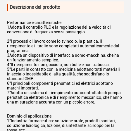
Descrizione del prodotto
Performance e caratteristiche:
1Adotta il controllo PLC e la regolazione della velocità di
conversione di frequenza senza passaggio.
2"I processi di lavoro come lo svincolo, la plastica, il
riempimento e il taglio sono completati automaticamente dal
programma.
3Adotta un dispositivo di interfaccia uomo-macchina, che ha
un funzionamento semplice.
4"Il riempimento non gocciola, non bolle e non trabocca.
5"Le parti in contatto con la medicina adottano tutti materiali
in acciaio inossidabile di alta qualità, che soddisfano lo
standard GMP.
6"I principali componenti penumatici ed elettrici adottano
marchi importati.
7"Adotta un sistema di riempimento autocontrollato di pompa
peristaltica elettronica e di riempimento meccanico, che hanno
una misurazione accurata con un piccolo errore.
Dominio di applicazione:
1"Industria farmaceutica: soluzione orale, prodotti sanitari,
soluzione fisiologica, lozione, disinfettante, sciroppo per la
tosse, ecc.