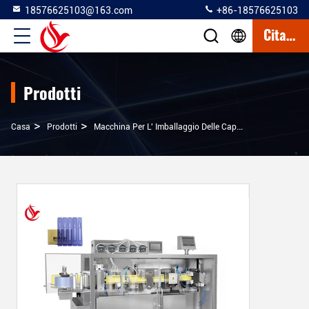
18576625103@163.com
+86-18576625103
Citazione
Prodotti
>
>
>
Casa
Prodotti
Macchina Per L' Imballaggio Delle Capsule In Vesciche